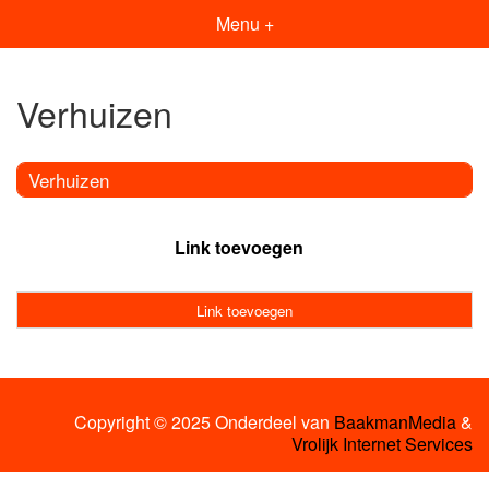
Menu +
Verhuizen
Verhuizen
Link toevoegen
Link toevoegen
Copyright © 2025 Onderdeel van
BaakmanMedia
&
Vrolijk Internet Services